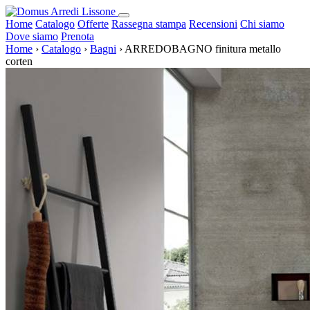
Home
Catalogo
Offerte
Rassegna stampa
Recensioni
Chi siamo
Dove siamo
Prenota
Home
›
Catalogo
›
Bagni
›
ARREDOBAGNO finitura metallo
corten