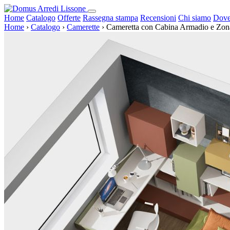
Home
Catalogo
Offerte
Rassegna stampa
Recensioni
Chi siamo
Dove
Home
›
Catalogo
›
Camerette
›
Cameretta con Cabina Armadio e Zona