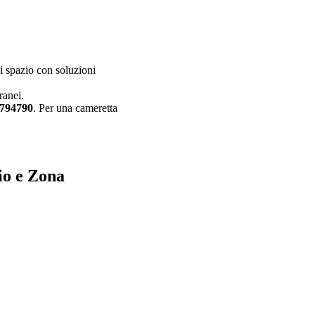
ni spazio con soluzioni
ranei.
 794790
. Per una cameretta
io e Zona