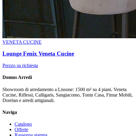
VENETA CUCINE
Lounge Fenix Veneta Cucine
Prezzo su richiesta
Domus Arredi
Showroom di arredamento a Lissone: 1500 m² su 4 piani. Veneta
Cucine, Riflessi, Calligaris, Sangiacomo, Tonin Casa, Fimar Mobili,
Dorelan e arredi artigianali.
Naviga
Catalogo
Offerte
Rassegna stampa