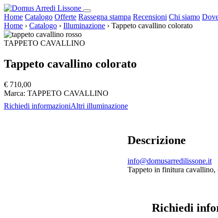
Home
Catalogo
Offerte
Rassegna stampa
Recensioni
Chi siamo
Dove
Home
›
Catalogo
›
Illuminazione
›
Tappeto cavallino colorato
TAPPETO CAVALLINO
Tappeto cavallino colorato
€ 710,00
Marca:
TAPPETO CAVALLINO
Richiedi informazioni
Altri illuminazione
Descrizione
info@domusarredilissone.it
Tappeto in finitura cavallino,
Richiedi inf