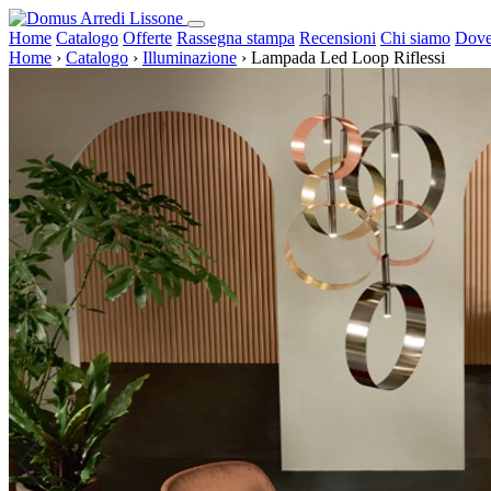
Home
Catalogo
Offerte
Rassegna stampa
Recensioni
Chi siamo
Dove
Home
›
Catalogo
›
Illuminazione
›
Lampada Led Loop Riflessi