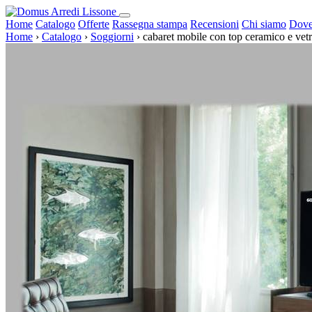
Home
Catalogo
Offerte
Rassegna stampa
Recensioni
Chi siamo
Dove
Home
›
Catalogo
›
Soggiorni
›
cabaret mobile con top ceramico e vet