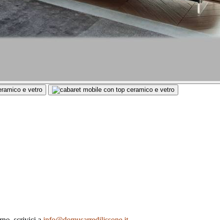
rno, scrivici a
info@domusarredilissone.it