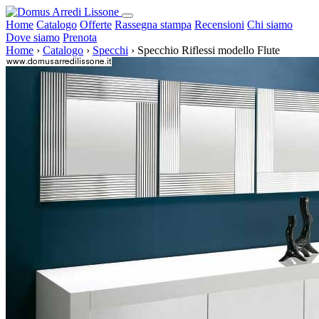
Home
Catalogo
Offerte
Rassegna stampa
Recensioni
Chi siamo
Dove siamo
Prenota
Home
›
Catalogo
›
Specchi
›
Specchio Riflessi modello Flute