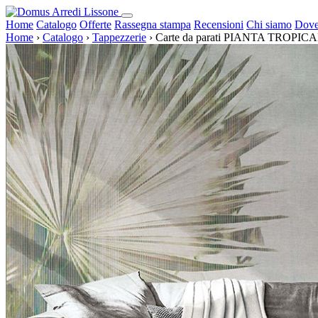
Home
Catalogo
Offerte
Rassegna stampa
Recensioni
Chi siamo
Dove
Home
›
Catalogo
›
Tappezzerie
›
Carte da parati PIANTA TROPIC