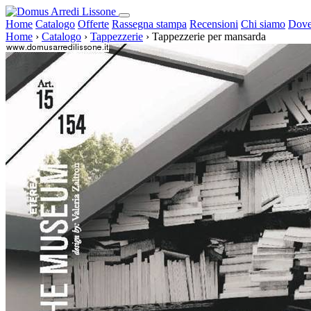
Home
Catalogo
Offerte
Rassegna stampa
Recensioni
Chi siamo
Dove
Home
›
Catalogo
›
Tappezzerie
›
Tappezzerie per mansarda