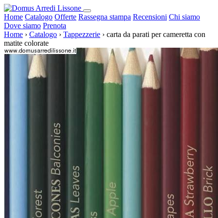
Home
Catalogo
Offerte
Rassegna stampa
Recensioni
Chi siamo
Dove siamo
Prenota
Home
›
Catalogo
›
Tappezzerie
›
carta da parati per cameretta con
matite colorate