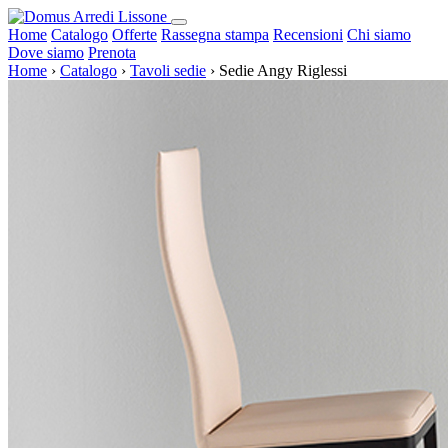
Home
Catalogo
Offerte
Rassegna stampa
Recensioni
Chi siamo
Dove siamo
Prenota
Home
›
Catalogo
›
Tavoli sedie
›
Sedie Angy Riglessi