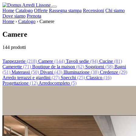
Home
Catalogo
Offerte
Rassegna stampa
Recensioni
Chi siamo
Dove siamo
Prenota
Home
›
Catalogo
›
Camere
Camere
144 prodotti
Tappezzerie
(218)
Camere
(144)
Tavoli sedie
(94)
Cucine
(81)
Camerette
(71)
Boutique de la maison
(62)
Soggiorni
(58)
Bagni
(51)
Materassi
(50)
Divani
(43)
Illuminazione
(38)
Credenze
(29)
Arredo terrazzi e giardini
(27)
Specchi
(25)
Classico
(16)
Progettazione
(12)
Arredocompleto
(5)