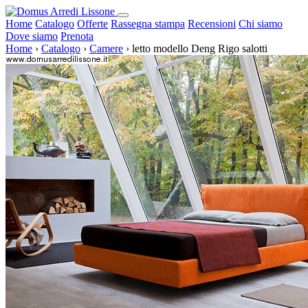
Home
Catalogo
Offerte
Rassegna stampa
Recensioni
Chi siamo
Dove siamo
Prenota
Home
›
Catalogo
›
Camere
›
letto modello Deng Rigo salotti